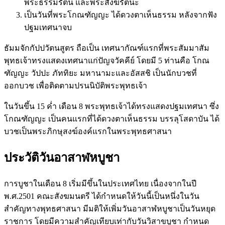
พระธรรมรัตน และพระสังฆรัตนะ
เป็นวันที่พระโกณฑัญญะ ได้ดวงตาเห็นธรรม หลังจากฟัง
ปฐมเทศนาจบ
ธัมมจักกัปปวัตนสูตร ถือเป็น เทศนากัณฑ์แรกที่พระสัมมาสัม
พุทธเจ้าทรงแสดงเทศนาแก่ปัญจวัคคีย์ โดยมี 5 ท่านคือ โกณ
ฑัญญะ วัปปะ ภัททิยะ มหานามะและอัสสชิ เป็นนักบวชที่
ออกบวช เพื่อติดตามปรนนิบัติพระพุทธเจ้า
ในวันขึ้น 15 ค่ำ เดือน 8 พระพุทธเจ้าได้ทรงแสดงปฐมเทศนา ซึ่ง
โกณฑัญญะ เป็นคนแรกที่ได้ดวงตาเห็นธรรม บรรลุโสดาบัน ได้
บวชเป็นพระภิกษุสงฆ์องค์แรกในพระพุทธศาสนา
ประวัติวันอาสาฬหบูชา
การบูชาในเดือน 8 เริ่มมีขึ้นในประเทศไทย เนื่องจากในปี
พ.ศ.2501 คณะสังฆมนตรี ได้กำหนดให้วันนี้เป็นหนึ่งในวัน
สำคัญทางพุทธศาสนา มีมติให้เพิ่มวันอาสาฬหบูชาเป็นวันหยุด
ราชการ โดยมีความสำคัญเทียบเท่ากับวันวิสาขบูชา กำหนด