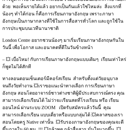
ด้วย พอเห็นรายได้แล้ว อยากเป็นกันแล้วใช่ไหมล่ะ สิ่งแรกที่
น้องๆ ทำได้ก่อน ก็คือการเรียนภาษาอังกฤษ เพราะภาษา
อังกฤษเป็นภาษากลางที่ใช้ในการสื่อสารทั่วโลก และถูกใช้ใน
การประชุมบนเวทีนานาชาติ
London Centre อยากชวนน้องๆ มาเริ่มเรียนภาษาอังกฤษกันใน
วันนี้ เพื่อโอกาส และอนาคตที่ดีในวันข้างหน้า
– 💥 เบื่อไหม! กับการเรียนภาษาอังกฤษแบบเดิมๆ เรียนเท่าไหร่
ก็พูดไม่ได้สักที
ทางลอนดอนเซ็นเตอร์มีคอร์สเรียน สำหรับตั้งแต่วัยอนุบาล
จนถึงวัยทำงาน 💥เราขอแนะนำทางเลือก การเรียนภาษา
อังกฤษ สอนโดยอาจารย์ชาวต่างชาติผู้มีประสบการณ์ตรง คุณ
สามารถเลือกเรียนได้ ไม่ว่าจะเรียนสดที่โรงเรียน หรือ เรียน
ออนไลน์ ผ่านระบบ ZOOM เปิดรับสมัครแล้ววันนี้ คุณ
สามารถเลือกเรียน แบบเดี่ยวหรือแบบกลุ่มได้ 💥คลาสของเรา
สอนโดยครู Native เท่านั้น 💥รับรองภาษาอังกฤษของคุณจะดี
ขึ้นภายใน 60 ชม. !!! 💥กล้าพูด กล้าสื่อสาร มั่นใจมากขึ้น 💥