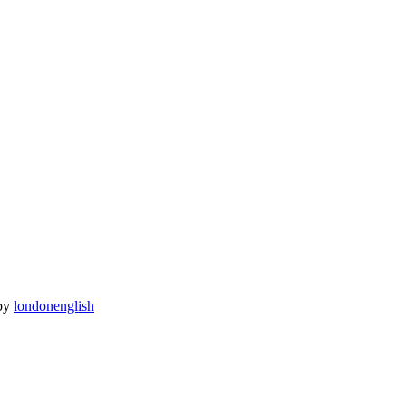
by
londonenglish